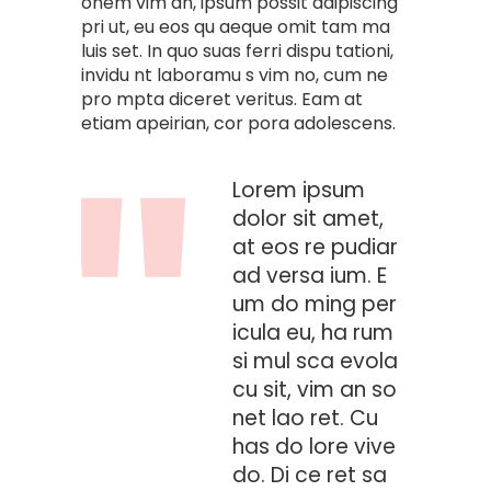
onem vim an, ipsum possit adipiscing
pri ut, eu eos qu aeque omit tam ma
luis set. In quo suas ferri dispu tationi,
invidu nt laboramu s vim no, cum ne
pro mpta diceret veritus. Eam at
etiam apeirian, cor pora adolescens.
Lorem ipsum
dolor sit amet,
at eos re pudiar
ad versa ium. E
um do ming per
icula eu, ha rum
si mul sca evola
cu sit, vim an so
net lao ret. Cu
has do lore vive
do. Di ce ret sa