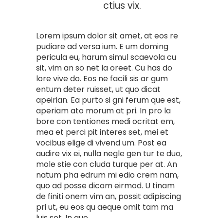
ctius vix.
Lorem ipsum dolor sit amet, at eos re
pudiare ad versa ium. E um doming
pericula eu, harum simul scaevola cu
sit, vim an so net la oreet. Cu has do
lore vive do. Eos ne facili sis ar gum
entum deter ruisset, ut quo dicat
apeirian. Ea purto si gni ferum que est,
aperiam ato morum at pri. In pro la
bore con tentiones medi ocritat em,
mea et perci pit interes set, mei et
vocibus elige di vivend um. Post ea
audire vix ei, nulla negle gen tur te duo,
mole stie con cluda turque per at. An
natum pha edrum mi edio crem nam,
quo ad posse dicam eirmod. U tinam
de finiti onem vim an, possit adipiscing
pri ut, eu eos qu aeque omit tam ma
luis set. In quo.